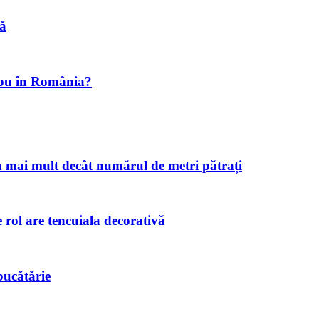
nă
irou în România?
 mai mult decât numărul de metri pătrați
e rol are tencuiala decorativă
 bucătărie