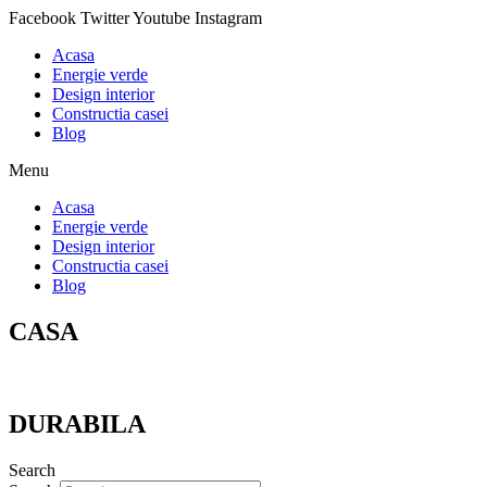
Skip
Facebook
Twitter
Youtube
Instagram
to
Acasa
content
Energie verde
Design interior
Constructia casei
Blog
Menu
Acasa
Energie verde
Design interior
Constructia casei
Blog
CASA
DURABILA
Search