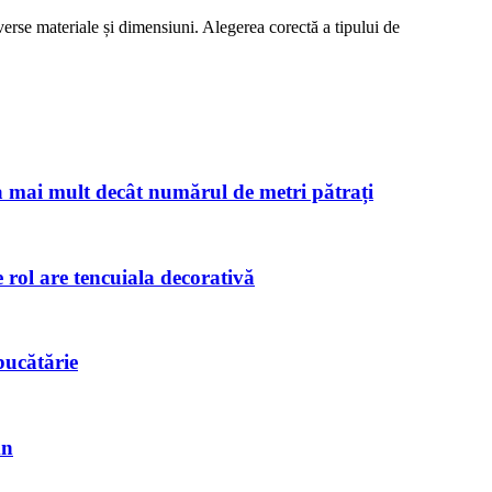
iverse materiale și dimensiuni. Alegerea corectă a tipului de
 mai mult decât numărul de metri pătrați
e rol are tencuiala decorativă
 bucătărie
mn